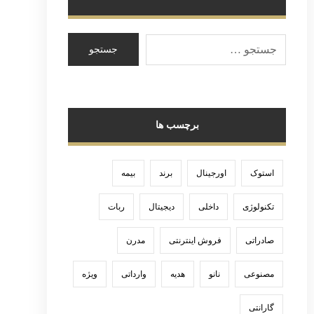
برچسب ها
استوک
اورجینال
برند
بیمه
تکنولوژی
داخلی
دیجیتال
ربات
صادراتی
فروش اینترنتی
مدرن
مصنوعی
نانو
هدیه
وارداتی
ویژه
گارانتی