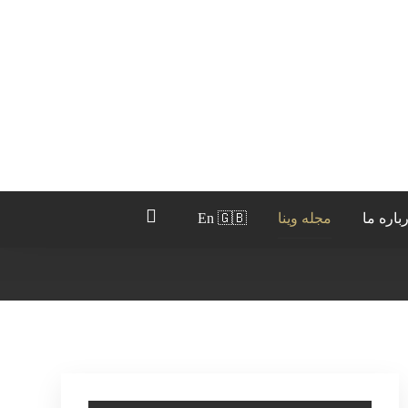
باره ما
مجله وینا
En 🇬🇧