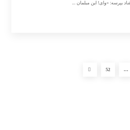
 بپرسه: «وای! این مبلمان ...
52
…