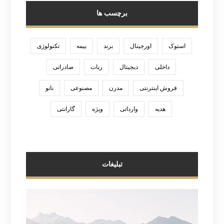
برچسب ها
استوک
اورجینال
برند
بیمه
تکنولوژی
داخلی
دیجیتال
ربات
صادراتی
فروش اینترنتی
مدرن
مصنوعی
نانو
هدیه
وارداتی
ویژه
گارانتی
تبلیغات