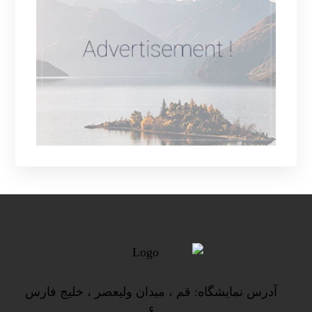
آدرس نمایشگاه: قم ، میدان ولیعصر ، خلیج فارس
۶