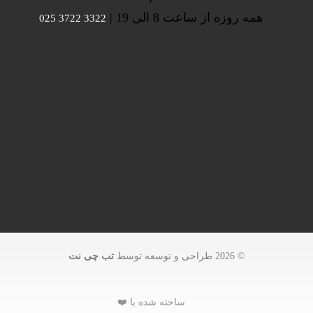
همه روزه از ساعت 8 الی 19 |
3322 3722 025
دریافت کاتالوگ محصولات
دریافت کاتالوگ
محصولات
© 2026 طراحی و توسعه توسط
تب چی نت
ساخته شده با ❤️