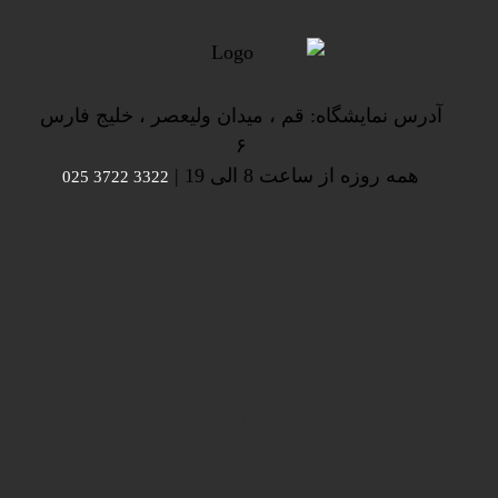
آدرس نمایشگاه: قم ، میدان ولیعصر ، خلیج فارس
۶
همه روزه از ساعت 8 الی 19 |
3322 3722 025
دریافت کاتالوگ محصولات
دریافت کاتالوگ
محصولات