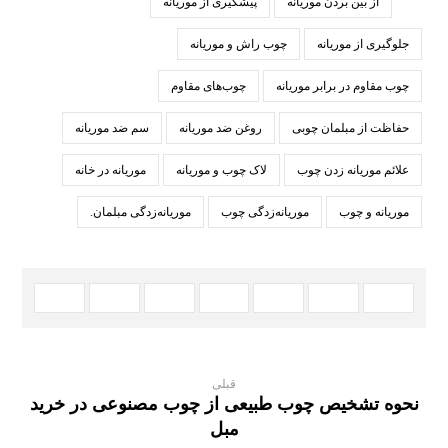
از بین بردن موریانه
پیشگیری از موریانه
جلوگیری از موریانه
چوب راش و موریانه
چوب مقاوم در برابر موریانه
چوب‌های مقاوم
حفاظت از مبلمان چوبی
روغن ضد موریانه
سم ضد موریانه
علائم موریانه زدن چوب
لاک چوب و موریانه
موریانه در خانه
موریانه و چوب
موریانه‌زدگی چوب
موریانه‌زدگی مبلمان.
قبلی
نحوه تشخیص چوب طبیعی از چوب مصنوعی در خرید
مبل