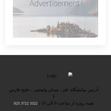
آدرس نمایشگاه: قم ، میدان ولیعصر ، خلیج فارس
۶
همه روزه از ساعت 8 الی 19 |
3322 3722 025