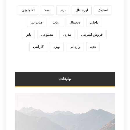
استوک
اورجینال
برند
بیمه
تکنولوژی
داخلی
دیجیتال
ربات
صادراتی
فروش اینترنتی
مدرن
مصنوعی
نانو
هدیه
وارداتی
ویژه
گارانتی
تبلیغات