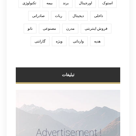
استوک
اورجینال
برند
بیمه
تکنولوژی
داخلی
دیجیتال
ربات
صادراتی
فروش اینترنتی
مدرن
مصنوعی
نانو
هدیه
وارداتی
ویژه
گارانتی
تبلیغات