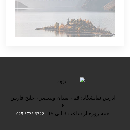
آدرس نمایشگاه: قم ، میدان ولیعصر ، خلیج فارس
۶
همه روزه از ساعت 8 الی 19 |
3322 3722 025