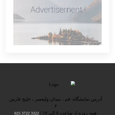
آدرس نمایشگاه: قم ، میدان ولیعصر ، خلیج فارس
۶
همه روزه از ساعت 8 الی 19 |
3322 3722 025