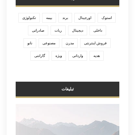
استوک
اورجینال
برند
بیمه
تکنولوژی
داخلی
دیجیتال
ربات
صادراتی
فروش اینترنتی
مدرن
مصنوعی
نانو
هدیه
وارداتی
ویژه
گارانتی
تبلیغات