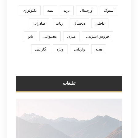
استوک
اورجینال
برند
بیمه
تکنولوژی
داخلی
دیجیتال
ربات
صادراتی
فروش اینترنتی
مدرن
مصنوعی
نانو
هدیه
وارداتی
ویژه
گارانتی
تبلیغات