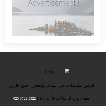
آدرس نمایشگاه: قم ، میدان ولیعصر ، خلیج فارس
۶
همه روزه از ساعت 8 الی 19 |
3322 3722 025