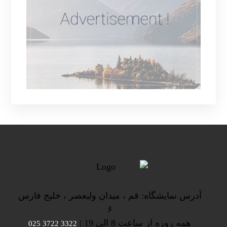
آدرس نمایشگاه: قم ، میدان ولیعصر ، خلیج فارس
۶
همه روزه از ساعت 8 الی 19 |
3322 3722 025