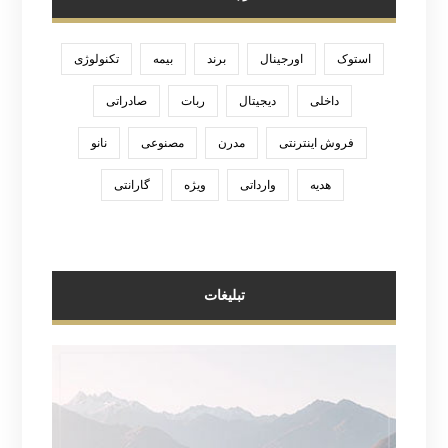
استوک
اورجینال
برند
بیمه
تکنولوژی
داخلی
دیجیتال
ربات
صادراتی
فروش اینترنتی
مدرن
مصنوعی
نانو
هدیه
وارداتی
ویژه
گارانتی
تبلیغات